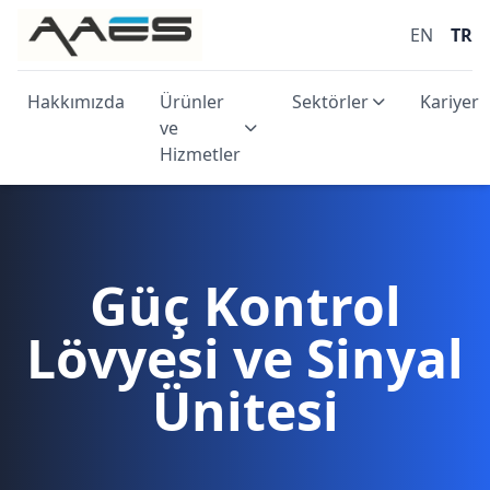
EN
TR
Hakkımızda
Ürünler
Sektörler
Kariyer
ve
Hizmetler
Güç Kontrol
Lövyesi ve Sinyal
Ünitesi