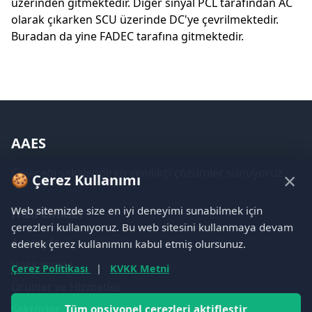
üzerinden gitmektedir. Diğer sinyal PCL tarafından AC
olarak çıkarken SCU üzerinde DC'ye çevrilmektedir.
Buradan da yine FADEC tarafına gitmektedir.
AAES
Geleceği şekillendiren yenilikçi çözümler sunuyoruz.
×
🍪 Çerez Kullanımı
Web sitemizde size en iyi deneyimi sunabilmek için
Hızlı Linkler
çerezleri kullanıyoruz. Bu web sitesini kullanmaya devam
Anasayfa
ederek çerez kullanımını kabul etmiş olursunuz.
Hakkımızda
Çerez Politikası
|
KVKK Metni
Ürünler ve Hizmetler
Sektörler
Tüm opsiyonel çerezleri aktifleştir