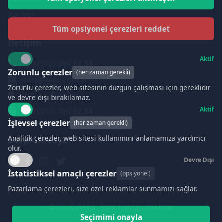
Kariyer
Tüm opsiyonel çerezleri reddet
İletişim
Aktif
+90 (312) 394 82 84
Zorunlu çerezler
(her zaman gerekli)
info@aaes.com.tr
Zorunlu çerezler, web sitesinin düzgün çalışması için gereklidir
Ankara, Türkiye
ve devre dışı bırakılamaz.
Aktif
+90 (312) 394 82 84
İşlevsel çerezler
(her zaman gerekli)
Analitik çerezler, web sitesi kullanımını anlamamıza yardımcı
Sosyal Medya
olur.
Devre Dışı
İstatistiksel amaçlı çerezler
(opsiyonel)
Pazarlama çerezleri, size özel reklamlar sunmamızı sağlar.
© 2026 AAES. Tüm hakları saklıdır.
Seçimimi onayla