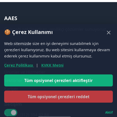
AAES
Geleceği şekillendiren yenilikçi çözümler sunuyoruz.
×
🍪 Çerez Kullanımı
Web sitemizde size en iyi deneyimi sunabilmek için
Hızlı Linkler
çerezleri kullanıyoruz. Bu web sitesini kullanmaya devam
Anasayfa
ederek çerez kullanımını kabul etmiş olursunuz.
Hakkımızda
Çerez Politikası
|
KVKK Metni
Ürünler ve Hizmetler
Sektörler
Tüm opsiyonel çerezleri aktifleştir
Kariyer
Tüm opsiyonel çerezleri reddet
İletişim
Aktif
+90 (312) 394 82 84